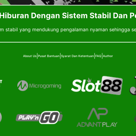
 Hiburan Dengan Sistem Stabil Dan
 stabil yang mendukung pengalaman nyaman sehingga setia
|
|
|
|
About Us
Pusat Bantuan
Syarat Dan Ketentuan
FAQ
Author